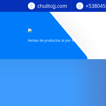
Saltar
chulitojj.com
+538045
al
contenido
Ventas de productos al por Mayor