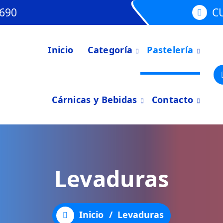
690
C
Inicio
Categoría
Pastelería
Cárnicas y Bebidas
Contacto
Levaduras
Inicio
/
Levaduras