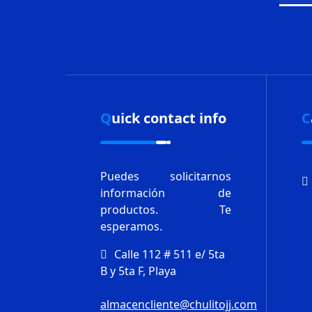
Quick contact info
Puedes solicitarnos
información de
productos.
Te
esperamos.
Calle 112 # 511 e/ 5ta
B y 5ta F, Playa
almacencliente@chulitojj.com