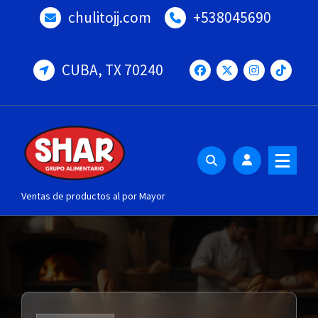
Saltar
chulitojj.com
+538045690
al
contenido
CUBA, TX 70240
Ventas de productos al por Mayor