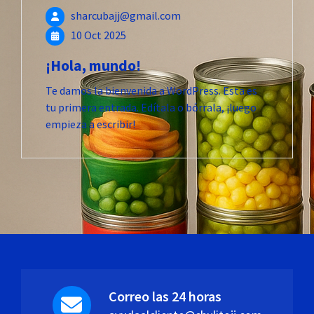
sharcubajj@gmail.com
10 Oct 2025
¡Hola, mundo!
Te damos la bienvenida a WordPress. Esta es
tu primera entrada. Edítala o bórrala, ¡luego
empieza a escribir!
Correo las 24 horas