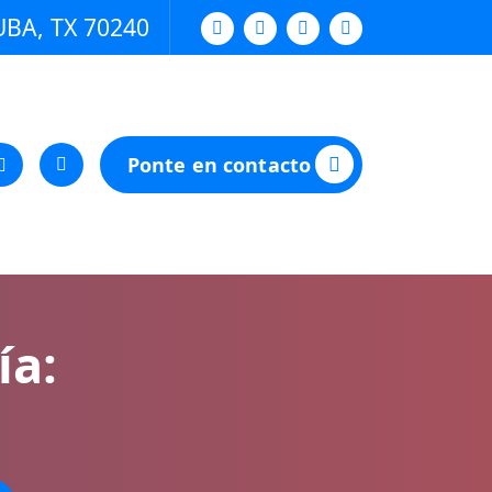
UBA, TX 70240
Ponte en contacto
ía: