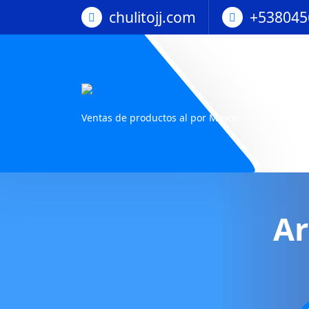
Saltar
chulitojj.com
+538045
al
contenido
Ventas de productos al por Mayor
Ar