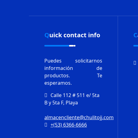
Quick contact info
Puedes solicitarnos
información de
productos.
Te
esperamos.
Calle 112 # 511 e/ 5ta
B y 5ta F, Playa
almacencliente@chulitojj.com
+(53) 6366-6666